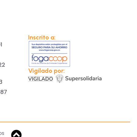
Inscrito a:
1
22
Vigilado por:
3
387
os