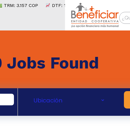
TRM:
3.157
COP
DTF:
10,34
% E.A.
IPC:
6,14
%
0
Jobs Found