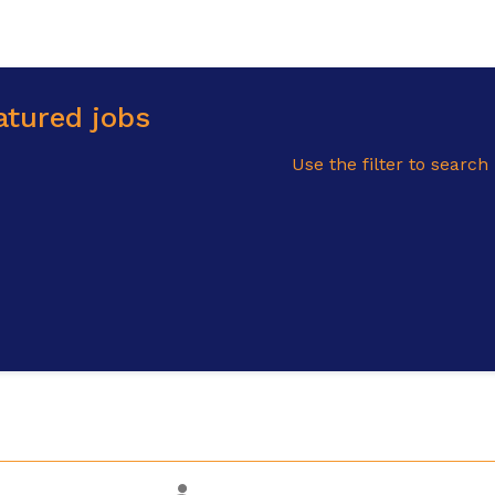
atured jobs
Use the filter to search