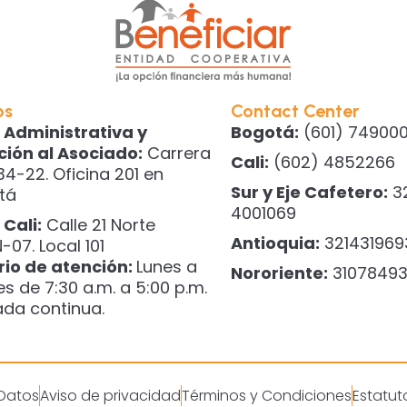
os
Contact Center
 Administrativa y
Bogotá:
(601) 749000
ción al Asociado:
Carrera
Cali:
(602) 4852266
34-22. Oficina 201 en
Sur y Eje Cafetero:
3
tá
4001069
Cali:
Calle 21 Norte
Antioquia:
321431969
-07. Local 101
rio de atención:
Lunes a
Nororiente:
3107849
es de 7:30 a.m. a 5:00 p.m.
ada continua.
 Datos
Aviso de privacidad
Términos y Condiciones
Estatut