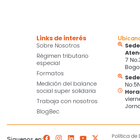
Links de interés
Ubícan
Sobre Nosotros
Sede
Aten
Régimen tributario
7 No.
especial
Bogo
Formatos
Sede 
Medición del balance
No.5N
social super solidaria
Hora
viern
Trabaja con nosotros
Jorn
BlogBec
Política de
Síguenos en: