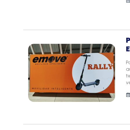
P
P
a
t
v