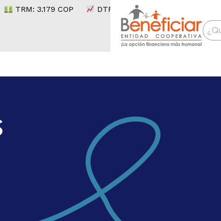
TRM:
3.179
COP
DTF:
10,34
% E.A.
IPC:
6,14
%
s