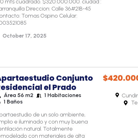
20 mts cuadrado. $320.000.000. ciudad :
arranquilla Direccion: Calle 36#21B-45
ontacto: Tomas Ospino Celular:
003521085
October 17, 2025
Apartaestudio Conjunto
$420.00
esidencial el Prado
Área 56 m2
1 Habitaciones
Cundi
1 Baños
Te
partaestudio de un solo ambiente,
mplio e iluminado y con muy buena
entilación natural. Totalmente
emodelado con materiales de alta