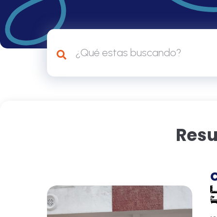
Resu
C