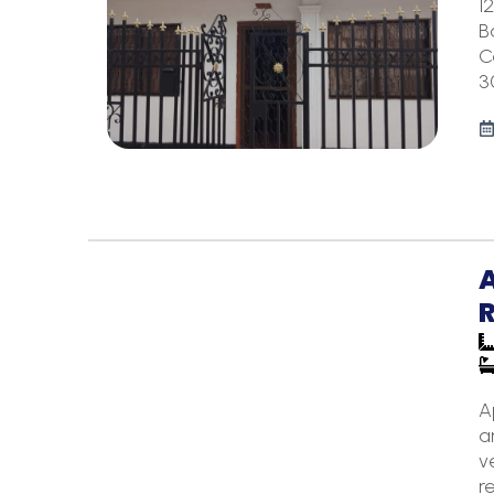
1
B
C
3
R
A
a
v
r