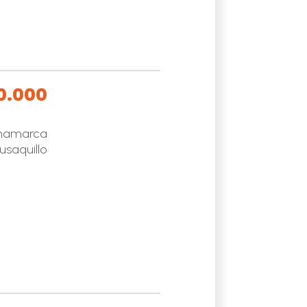
0.000
namarca
usaquillo