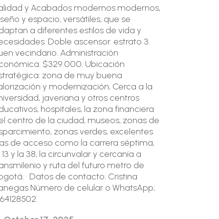
alidad y Acabados modernos modernos,
iseño y espacio, versátiles, que se
daptan a diferentes estilos de vida y
ecesidades. Doble ascensor. estrato 3.
uen vecindario. Administración
conómica. $329.000. Ubicación
stratégica: zona de muy buena
alorización y modernización, Cerca a la
niversidad, javeriana y otros centros
ducativos, hospitales, la zona financiera
el centro de la ciudad, museos, zonas de
sparcimiento, zonas verdes, excelentes
ías de acceso como la carrera séptima,
a 13 y la 38, la circunvalar y cercanía a
ransmilenio y ruta del futuro metro de
ogotá. • Datos de contacto: Cristina
anegas Número de celular o WhatsApp;
164128502