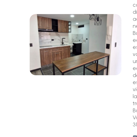
c
d
a
n
B
e
e
v
u
e
d
e
v
l
t
B
V
3