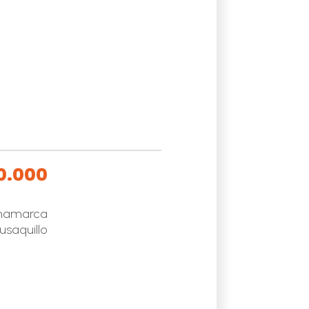
0.000
namarca
usaquillo